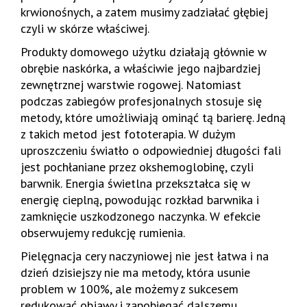
krwionośnych, a zatem musimy zadziałać głębiej
czyli w skórze właściwej.
Produkty domowego użytku działają głównie w
obrębie naskórka, a właściwie jego najbardziej
zewnętrznej warstwie rogowej. Natomiast
podczas zabiegów profesjonalnych stosuje się
metody, które umożliwiają ominąć tą barierę. Jedną
z takich metod jest fototerapia. W dużym
uproszczeniu światło o odpowiedniej długości fali
jest pochłaniane przez okshemoglobinę, czyli
barwnik. Energia świetlna przekształca się w
energię cieplną, powodując rozkład barwnika i
zamknięcie uszkodzonego naczynka. W efekcie
obserwujemy redukcję rumienia.
Pielęgnacja cery naczyniowej nie jest łatwa i na
dzień dzisiejszy nie ma metody, która usunie
problem w 100%, ale możemy z sukcesem
redukować objawy i zapobiegać dalszemu